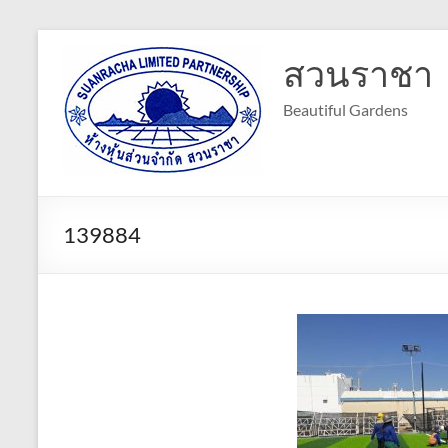
Skip
to
สวนราชา
content
Beautiful Gardens
139884