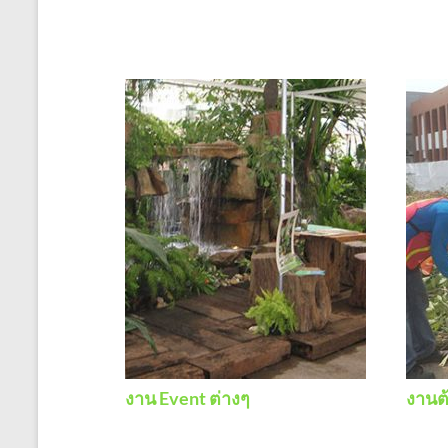
งาน Event ต่างๆ
งานต