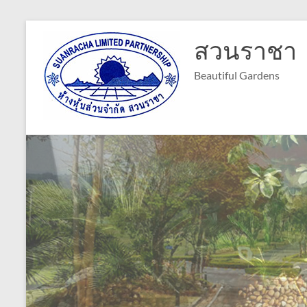
Skip
to
สวนราชา
content
Beautiful Gardens