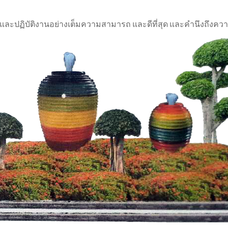
รและปฏิบัติงานอย่างเต็มความสามารถ และดีที่สุด และคำนึงถึงควา