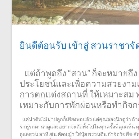
ยินดีต้อนรับ เข้าสู่ สวนราชาจ
แต่ถ้าพูดถึง “สวน” ก็จะหมายถึง สถ
ประโยชน์และเพื่อความสวยงามแตก
การตกแต่งสถานที่ ให้เหมาะสม ทำใ
เหมาะกับการพักผ่อนหรือทำกิจก
แค่นำต้นไม้มาปลูกก็เพียงพอแล้ว แต่คุณลองนึกดูว่า ถ้าต้น
รกหูรกตาน่าดูและอยากจะตัดทิ้งไปในทุกครั้งที่คุณเห็น
ดูแลสวน อาทิเช่น ตัดหญ้า ใส่ปุ๋ย พรวนดิน กำจัดวัชพืช ศ