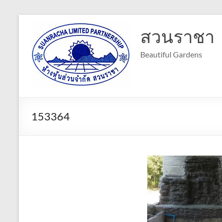
Skip
to
สวนราชา
content
Beautiful Gardens
153364