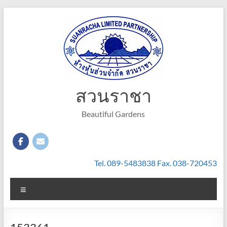
Skip
to
content
สวนราชา
Beautiful Gardens
Tel. 089-5483838 Fax. 038-720453
Menu