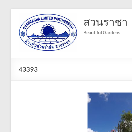
Skip
to
สวนราชา
content
Beautiful Gardens
43393