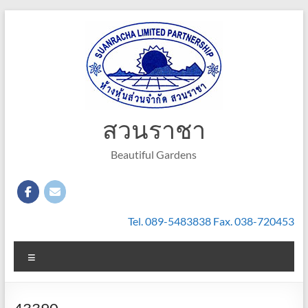
Skip
to
content
สวนราชา
Beautiful Gardens
Tel. 089-5483838 Fax. 038-720453
Menu