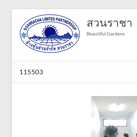
Skip
to
สวนราชา
content
Beautiful Gardens
115503