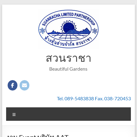
Skip
to
content
สวนราชา
Beautiful Gardens
Tel. 089-5483838 Fax. 038-720453
Menu