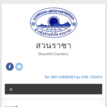
Skip
to
content
สวนราชา
Beautiful Gardens
Tel. 089-5483838 Fax. 038-720453
Menu