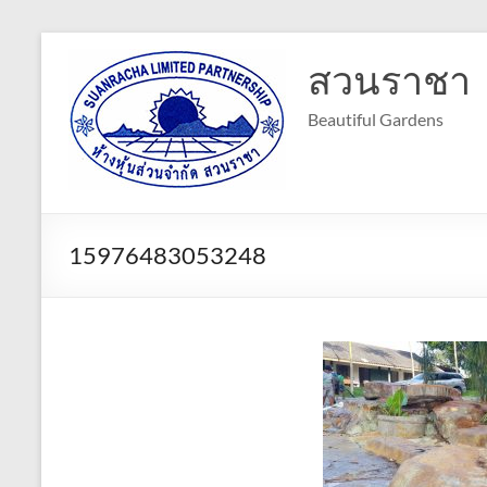
Skip
to
สวนราชา
content
Beautiful Gardens
15976483053248