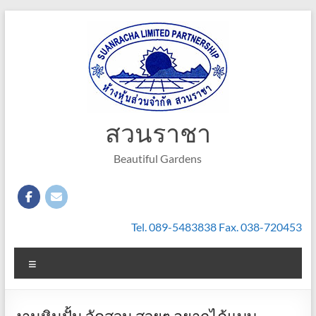
Skip
to
content
สวนราชา
Beautiful Gardens
Tel. 089-5483838 Fax. 038-720453
Menu