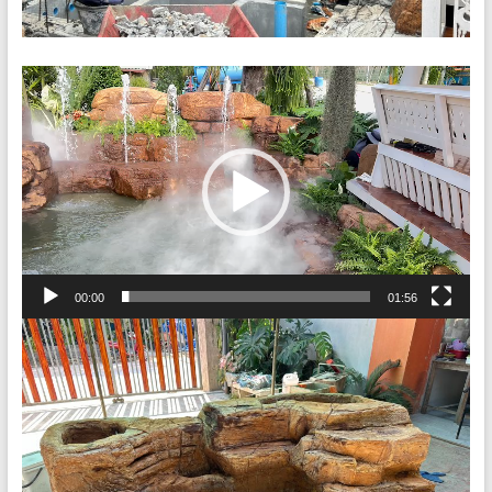
Video
Player
00:00
01:56