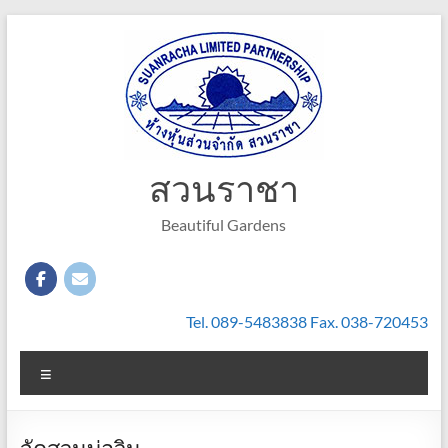
Skip
to
content
สวนราชา
Beautiful Gardens
Tel. 089-5483838 Fax. 038-720453
Menu