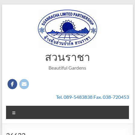
Skip
to
content
สวนราชา
Beautiful Gardens
Tel. 089-5483838 Fax. 038-720453
Menu