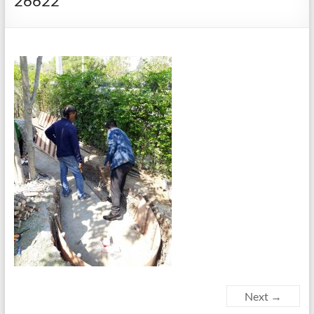
26622
Next →