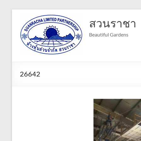
Skip
to
สวนราชา
content
Beautiful Gardens
26642