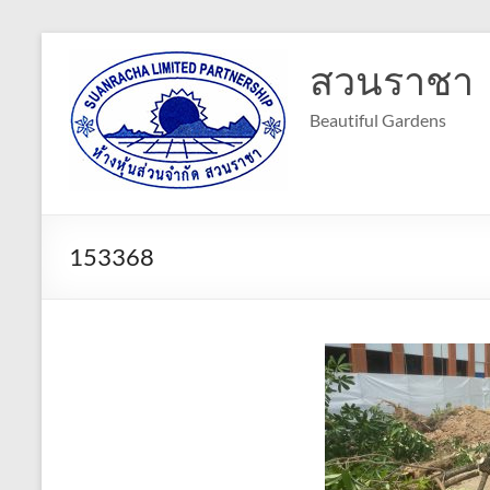
Skip
to
สวนราชา
content
Beautiful Gardens
153368