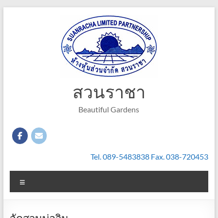
Skip
to
content
สวนราชา
Beautiful Gardens
Tel. 089-5483838 Fax. 038-720453
Menu