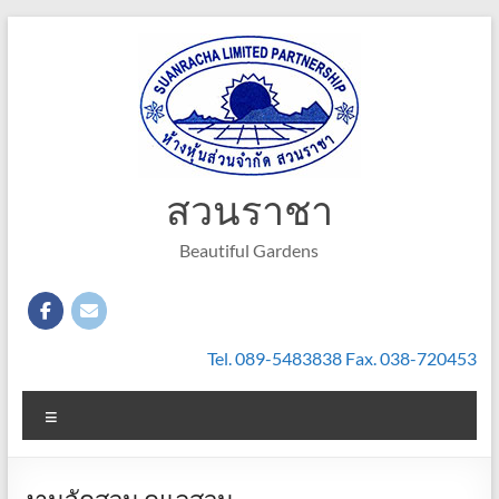
Skip
to
content
สวนราชา
Beautiful Gardens
Tel. 089-5483838 Fax. 038-720453
Menu